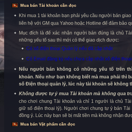
Mua bán Tài khoản cần đọc
Khi mua 1 tài khoản bạn phải yêu cầu người bán giao
liên hệ với GM qua Yahoo hoặc Hotline để đảm bảo qu
Mục đích là để xác nhận người bán đúng là chủ Tà
những yếu tố sau thì mới có thể giao dịch được:
Có số điện thoại Quản lý nếu đã cập nhật
Có Email đăng ký nếu chưa cập nhật số điện thoại
Nếu người bán không có những yếu tố trên thì
khoản. Nếu như bạn không biết mà mua phải thì b
số Điện thoại quản lý, lúc này tài khoản sẽ không 
Không được tự ý mua Tài khoản mà không qua tr
cho chơi chung Tài khoản và chỉ 1 người là chủ Tà
giữ số điện thoại lý). Người chơi chung tự ý bán T
đồng ý. Lúc này bạn sẽ bị mất tiền mà không nhận đượ
Mua bán Vật phẩm cần đọc