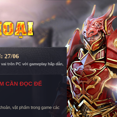
: 27/06
p vai trên PC với gameplay hấp dẫn,
ẨM CẦN ĐỌC ĐỂ
 khoản, vật phẩm trong game các