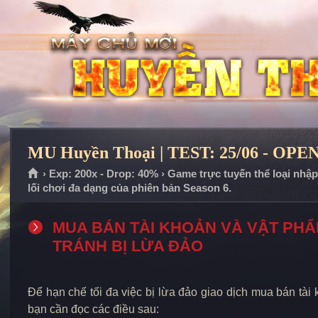
MU Huyền Thoại | TEST: 25/06 - OPEN
› Exp: 200x - Drop: 40% › Game trực tuyến thể loại nhậ
lối chơi đa dạng của phiên bản Season 6.
MUA BÁN TÀI KHOẢN VÀ VẬT PH
TRÁNH BỊ LỪA ĐẢO
Để hạn chế tối đa việc bị lừa đảo giao dịch mua bán tài
bạn cần đọc các điều sau: