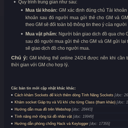
Quy trình trung gian như sau:
Mua tài khoản:
GM xác định đúng chủ Tài khoản 
khoản sau đó người mua gửi thẻ cho GM và GM g
theo GM sẽ đổi toàn bộ thông tin theo ý của người
Mua vật phẩm:
Người bán giao dịch đồ qua cho 
sau đó người mua gửi thẻ cho GM và GM gửi lại 
sẽ giao dịch đồ cho người mua.
Chú ý:
GM không thể online 24/24 được nên khi cần t
thời gian với GM cho hợp lý.
Các bản tin mới cập nhật khác khác:
Cách khảm Sockets để kích thêm dòng Tính Năng Sockets
[đọc: 2
Khảm socket Giáp trụ và Vũ khí cho từng Class (tham khảo)
[đọc: 
Hướng dẫn mua đồ trên Webshop
[đọc: 28443]
Tính năng mở rộng túi đồ nhân vật
[đọc: 19949]
Hướng dẫn phòng chống Hack và Keylogger
[đọc: 17355]