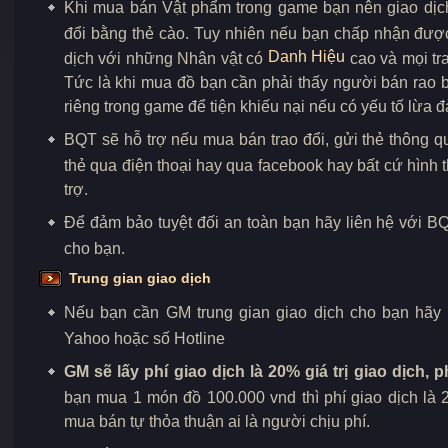
Khi mua bán Vật phẩm trong game bạn nên giao dị
đổi bằng thẻ cào. Tuy nhiên nếu bạn chấp nhận được 
Danh Hiệu
dịch với những Nhân vật có
cao và mọi tr
Tức là khi mua đồ bạn cần phải thấy người bán rao b
riêng trong game để tiện khiếu nại nếu có yếu tố lừa đ
BQT sẽ hỗ trợ nếu mua bán trao đổi, gửi thẻ thông q
thẻ qua điện thoại hay qua facebook hay bất cứ hình
trợ.
Để đảm bảo tuyệt đối an toàn bạn hãy liên hệ với BQ
cho bạn.
Trung gian giao dịch
Nếu bạn cần GM trung gian giao dịch cho bạn hãy 
Yahoo hoặc số Hotline
GM sẽ lấy phí giao dịch là 20% giá trị giao dịch, ph
bạn mua 1 món đồ 100.000 vnd thì phí giao dịch là 
mua bán tự thỏa thuận ai là người chịu phí.