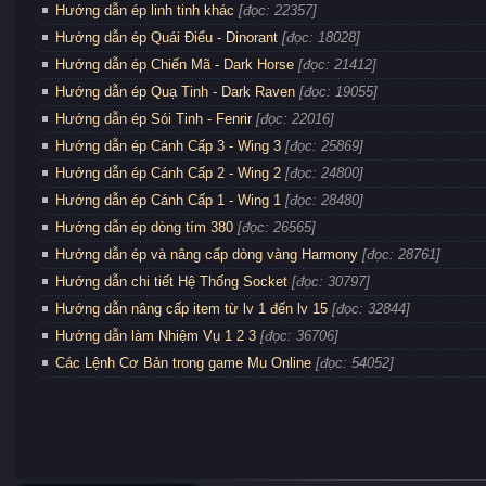
Hướng dẫn ép linh tinh khác
[đọc: 22357]
Hướng dẫn ép Quái Điểu - Dinorant
[đọc: 18028]
Hướng dẫn ép Chiến Mã - Dark Horse
[đọc: 21412]
Hướng dẫn ép Quạ Tinh - Dark Raven
[đọc: 19055]
Hướng dẫn ép Sói Tinh - Fenrir
[đọc: 22016]
Hướng dẫn ép Cánh Cấp 3 - Wing 3
[đọc: 25869]
Hướng dẫn ép Cánh Cấp 2 - Wing 2
[đọc: 24800]
Hướng dẫn ép Cánh Cấp 1 - Wing 1
[đọc: 28480]
Hướng dẫn ép dòng tím 380
[đọc: 26565]
Hướng dẫn ép và nâng cấp dòng vàng Harmony
[đọc: 28761]
Hướng dẫn chi tiết Hệ Thống Socket
[đọc: 30797]
Hướng dẫn nâng cấp item từ lv 1 đến lv 15
[đọc: 32844]
Hướng dẫn làm Nhiệm Vụ 1 2 3
[đọc: 36706]
Các Lệnh Cơ Bản trong game Mu Online
[đọc: 54052]