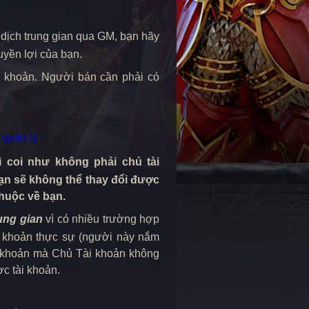
 dịch trung gian qua GM, bạn hãy
yền lợi của bạn.
i khoản. Người bán cần phải có
 quản lý
 coi như không phải chủ tài
ạn sẽ không thể thay đổi được
thuộc về bạn.
ung gian
vì có nhiều trường hợp
i khoản thực sự (người này nắm
ài khoản mà Chủ Tài khoản không
c tài khoản.