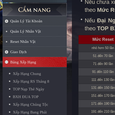
Nếu chưa x
theo
Mức R
Nếu
Đại N
Quản Lý Tài Khoản
theo
TOP B
Quản Lý Nhân Vật
Mức Reset
Reset Nhân Vật
nhỏ hơn 50 lần
Giao Dịch
51 đến 70 lần
Bảng Xếp Hạng
71 đến 90 lần
91 đến 110 lần
Xếp Hạng Chung
111 đến 130 lần
Xếp Hạng RS Tháng 8
131 đến 150 lần
TOP Nạp Thẻ Ngày
151 đến 170 lần
BXH ĐUA TOP
171 đến 190 lần
Xếp Hạng Chủng Tộc
191 đến 210 lần
Xếp Hạng Bang Phái