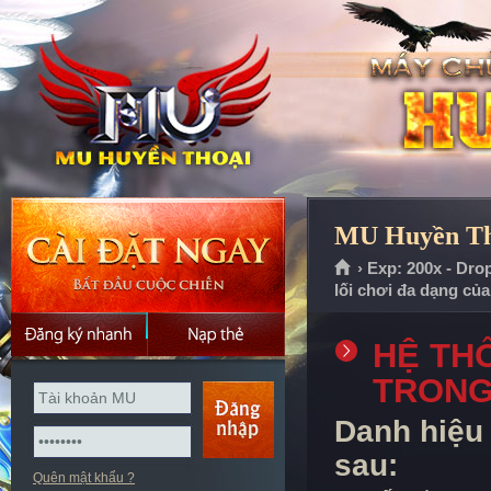
MU Huyền Tho
› Exp: 200x - Dro
lối chơi đa dạng củ
HỆ TH
TRONG
Danh hiệu 
sau:
Quên mật khẩu ?