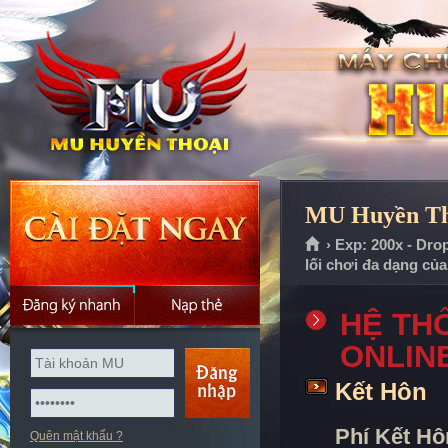
MU Huyền Tho
› Exp: 200x - Dro
lối chơi đa dạng củ
HỆ TH
ONLIN
Kết Hôn
Phí Kết Hô
Quên mật khẩu ?