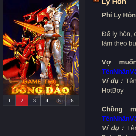
Ly Hôn
Phí Ly Hôn
Để ly hôn,
làm theo bư
Vợ muốn
TênNhânV
Ví dụ :
Tên 
HotBoy
1
2
3
4
5
6
Chồng m
TênNhânV
Ví dụ :
Tên