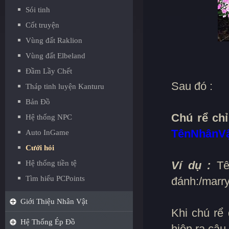
Sói tinh
Cốt truyện
Vùng đất Raklion
Vùng đất Elbeland
Đầm Lầy Chết
Sau đó :
Tháp tinh luyện Kanturu
Bản Đồ
Chú rể chỉ
Hệ thống NPC
TênNhânV
Auto InGame
Cưới hỏi
Hệ thống tiền tệ
Ví dụ :
Tên
Tìm hiểu PCPoints
đánh:/marry
Giới Thiệu Nhân Vật
Khi chú rể
Hệ Thống Ép Đồ
hiện ra câu