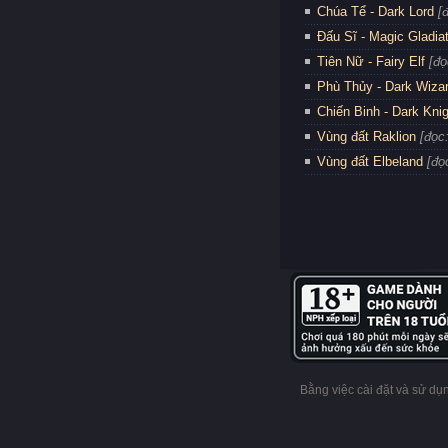
Chúa Tể - Dark Lord
[
Đấu Sĩ - Magic Gladia
Tiên Nữ - Fairy Elf
[đọ
Phù Thủy - Dark Wiza
Chiến Binh - Dark Kni
Vùng đất Raklion
[đọc
Vùng đất Elbeland
[đọ
Bằng việc cài đặt và sử d