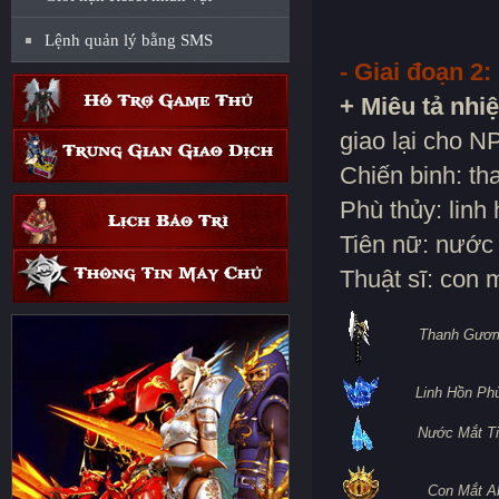
Lệnh quản lý bằng SMS
- Giai đoạn 2:
+ Miêu tả nhi
giao lại cho N
Chiến binh: t
Phù thủy: linh
Tiên nữ: nước 
Thuật sĩ: con 
Thanh Gươ
Linh Hồn Ph
Nước Mắt T
Con Mắt A