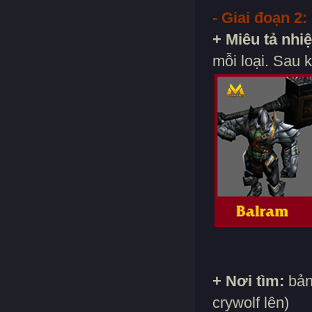
- Giai đoạn 2:
+ Miêu tả nhi
mỗi loại. Sau 
+ Nơi tìm:
bản
crywolf lên)