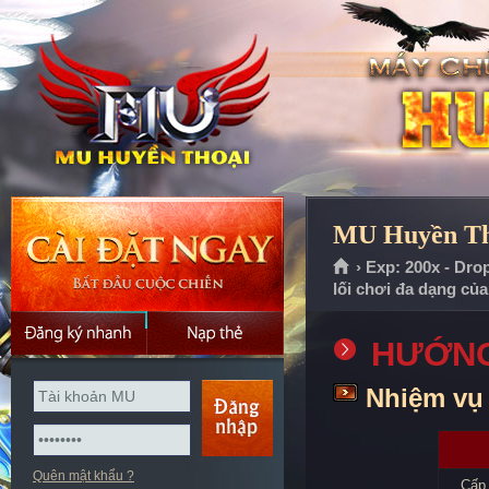
MU Huyền Tho
› Exp: 200x - Dro
lối chơi đa dạng củ
HƯỚNG
Nhiệm vụ 
Quên mật khẩu ?
Cấp 