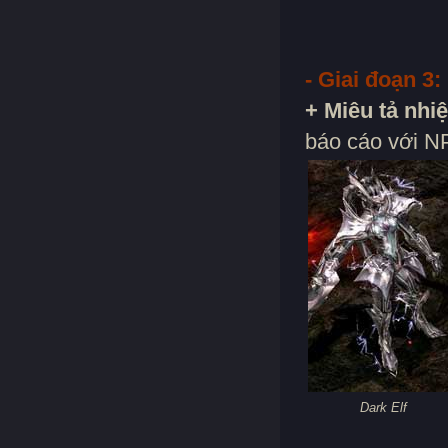
- Giai đoạn 3:
+ Miêu tả nhi
báo cáo với N
Dark Elf