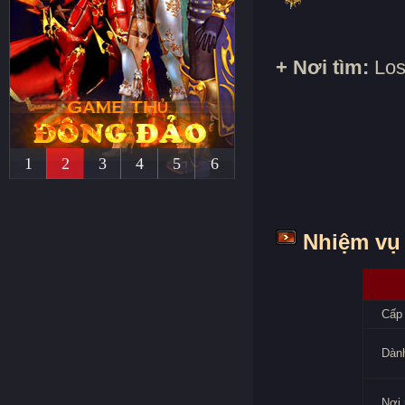
+ Nơi tìm:
Los
1
2
3
4
5
6
Nhiệm vụ 
Cấp 
Dành
Nơi 