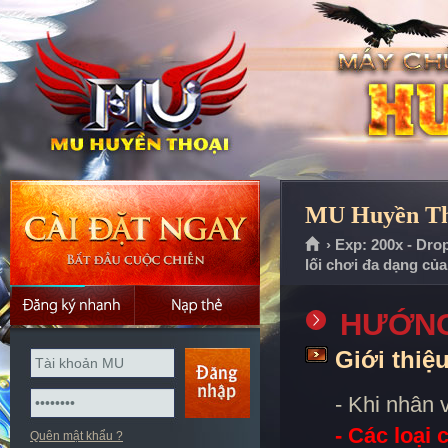
MU Huyền Tho
› Exp: 200x - Dro
lối chơi đa dạng củ
HƯỚNG
Giới thiệ
- Khi nhân 
- Các loại 
Quên mật khẩu ?