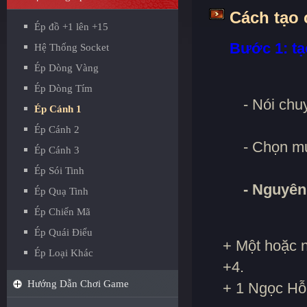
Cách tạo 
Ép đồ +1 lên +15
Bước 1: tạ
Hệ Thống Socket
Ép Dòng Vàng
Ép Dòng Tím
- Nói chu
Ép Cánh 1
Ép Cánh 2
- Chọn 
Ép Cánh 3
Ép Sói Tinh
- Nguyên 
Ép Quạ Tinh
Ép Chiến Mã
Ép Quái Điểu
+ Một hoặc nh
Ép Loại Khác
+4.
Hướng Dẫn Chơi Game
+ 1 Ngọc H