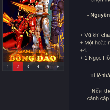
- Nguyên 
+ Vũ khí chao
+ Một hoặc nh
+4.
+ 1 Ngọc H
1
2
3
4
5
6
-
Tỉ lệ t
-
Nếu th
cánh cấp