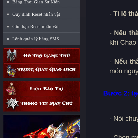
Bảng Thời Gian Sự Kiện
-
Tỉ lệ t
Quy định Reset nhân vật
Giới hạn Reset nhân vật
-
Nếu th
Lệnh quản lý bằng SMS
khí Chao
-
Nếu thấ
món nguyê
Bước 2: tạ
- Nói chu
- Chọn 