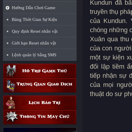
Kundun đã bất
Hướng Dẫn Chơi Game
truyền thụ phá
Bảng Thời Gian Sự Kiện
của Kundun. 
chóng những c
Quy định Reset nhân vật
Xuân qua thu đ
Giới hạn Reset nhân vật
của con người 
Lệnh quản lý bằng SMS
một sự kiện x
đối lập tiềm 
tiếp nhận sự đ
của mọi ngườ
thuật do sư ph