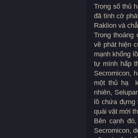
Trong số thủ h
đã tình cờ ph
Raklion và ch
Trong thoáng 
về phát hiện 
mạnh khổng lồ
tự mình hấp 
Secromicon, h
một thủ hạ k
nhiên, Selupa
lồ chứa đựng 
quái vật mới t
Bên cạnh đó,
Secromicon, d