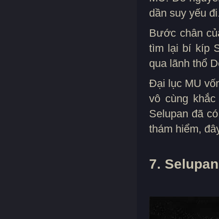
dần suy yếu đi
Bước chân của
tìm lại bí kí
qua lãnh thổ D
Đại lục MU vốn
vô cùng khắc 
Selupan đã có
thám hiểm, đây
7. Selupan