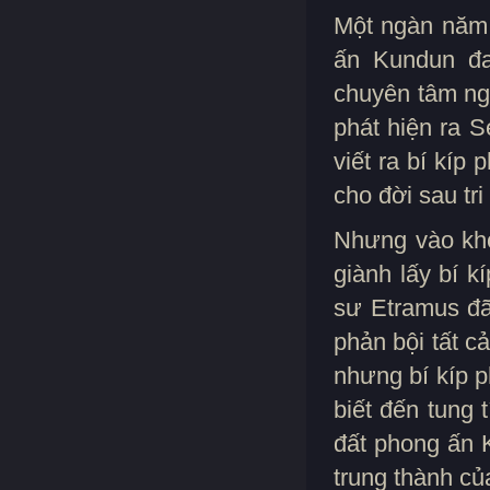
Một ngàn năm 
ấn Kundun đa
chuyên tâm ng
phát hiện ra S
viết ra bí kíp
cho đời sau tr
Nhưng vào kho
giành lấy bí 
sư Etramus đã
phản bội tất c
nhưng bí kíp p
biết đến tung 
đất phong ấn 
trung thành củ