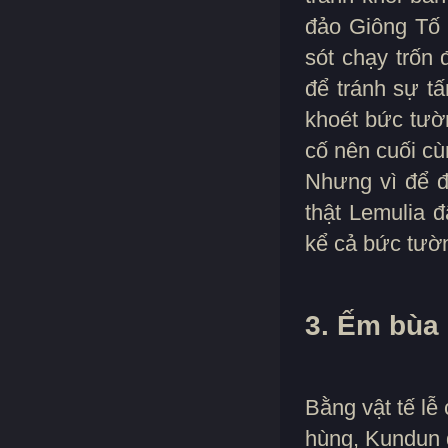
đảo Giông Tố 
sót chạy trốn
để tránh sự t
khoét bức tườ
cố nên cuối c
Nhưng vì để đ
thật Lemulia 
kể cả bức tườ
3. Ếm bùa
Bằng vật tế l
hùng, Kundun 