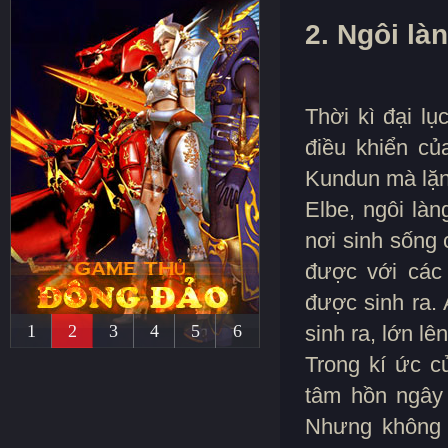
2. Ngôi là
Thời kì đại l
điều khiển c
Kundun mà lặng
Elbe, ngôi là
nơi sinh sống
được với các 
được sinh ra. 
1
2
3
4
5
6
sinh ra, lớn lê
Trong kí ức c
tâm hồn ngây 
Nhưng không b