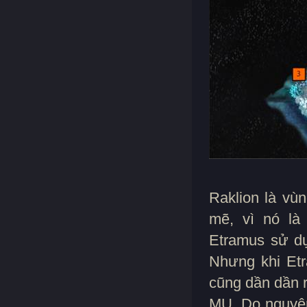
Raklion là vù
mẽ, vì nó là
Etramus sử dụ
Nhưng khi Etr
cũng dần dần r
MU. Do nguyên