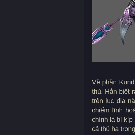
Về phần Kundu
thù. Hắn biết
trên lục địa 
chiếm lĩnh ho
chính là bí kí
cả thủ hạ tron