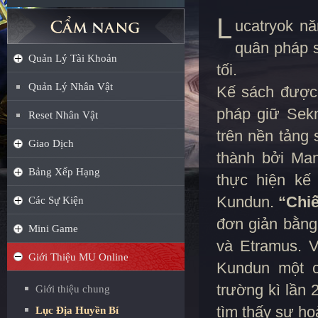
L
ucatryok n
quân pháp 
Quản Lý Tài Khoản
tối.
Quản Lý Nhân Vật
Kế sách được 
pháp giữ Sek
Reset Nhân Vật
trên nền tảng
Giao Dịch
thành bởi Ma
Bảng Xếp Hạng
thực hiện kế 
Kundun.
“Chi
Các Sự Kiện
đơn giản bằng
Mini Game
và Etramus. V
Giới Thiệu MU Online
Kundun một c
trường kì lần 
Giới thiệu chung
tìm thấy sự ho
Lục Địa Huyền Bí