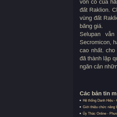
vốn có của hắ
đất Raklion. C
vùng đất Rakli
băng giá.
Selupan vẫn
Secromicon, h
cao nhất. cho
đã thành lập q
ngăn cản những
Các bản tin m
Hệ thống Danh Hiệu -
Giới thiệu chức năng
Ủy Thác Online - Phươ