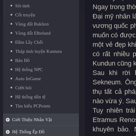
Ngay trong thờ
Sói tinh
Cốt truyện
Đại mỹ nhân l
Vùng đất Raklion
vương quốc ph
Vùng đất Elbeland
muốn có được 
Đầm Lầy Chết
một vẻ đẹp khi
Tháp tinh luyện Kanturu
có rất nhiều
Bản Đồ
Kundun cũng k
Hệ thống NPC
Sau khi rời 
Auto InGame
Sekneum. Ông 
Cưới hỏi
thụ tất cả ph
Hệ thống tiền tệ
nào vừa ý. Sau
Tìm hiểu PCPoints
Tuy nhiên trá
Etramus Renos
Giới Thiệu Nhân Vật
khuyên bảo. 
Hệ Thống Ép Đồ