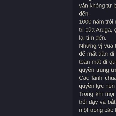
vẫn không từ 
đến.
1000 năm trôi 
tri của Aruga, 
lại tìm đến.
Những vị vua t
đế mất dần đi
toàn mất đi quy
quyền trung ươ
Các lãnh chú
quyền lực nên 
Trong khi mọi
trỗi dậy và bắ
một trong các 