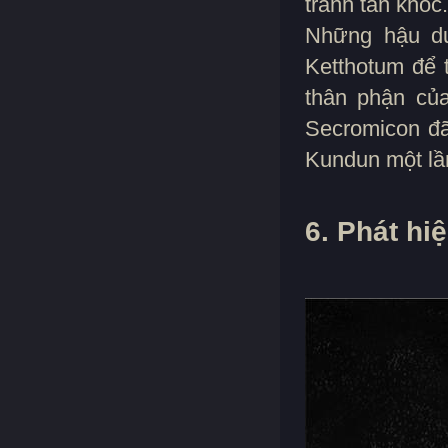
tranh tàn khốc.
Những hậu du
Ketthotum để 
thân phận của
Secromicon đã
Kundun một lầ
6. Phát hi