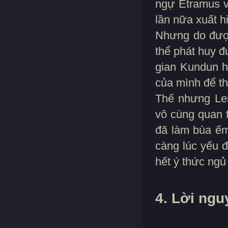
ngự Etramus v
lần nữa xuất h
Nhưng do được
thể phát huy đ
gian Kundun h
của mình để t
Thế nhưng Lem
vô cùng quan t
đã làm bùa ếm
càng lúc yếu 
hết ý thức ngủ
4. Lời ngu