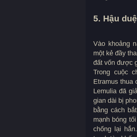
5. Hậu duệ
Vào khoảng nă
một kẻ đầy th
đất vốn được 
Trong cuộc ch
Etramus thua 
Lemulia đã gi
gian dài bị ph
bằng cách bắt
mạnh bóng tối
chống lại hắn