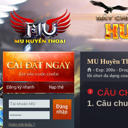
MU Huyền Tho
› Exp: 200x - Dro
lối chơi đa dạng củ
CÂU C
1. Câu chu
Quên mật khẩu ?