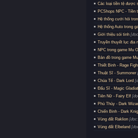
Các loại tiền tệ được
PCShops NPC - Tiền 
Hệ thống cưới hỏi tro
Hệ thống Auto trong 
Giới thiệu sói tinh
[đọc
Truyền thuyết lục địa
NPC trong game Mu O
Bản đồ trong game Mu
Thiết Binh - Rage Figh
Thuật Sĩ - Summoner
Chúa Tể - Dark Lord
[
Đấu Sĩ - Magic Gladia
Tiên Nữ - Fairy Elf
[đọ
Phù Thủy - Dark Wiza
Chiến Binh - Dark Kni
Vùng đất Raklion
[đọc
Vùng đất Elbeland
[đọ