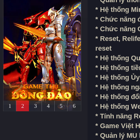
* Hệ thống M
* Chức năng đổ
* Chức năng 
* Reset, Relif
reset
* Hệ thống Q
* Hệ thống ti
* Hệ thống Ủy
* Hệ thống ng
* Hệ thống đổ
* Hệ thống W
1
2
3
4
5
6
* Tính năng R
* Game Việt 
* Quản lý MU 