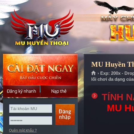
MU Huyền Tho
› Exp: 200x - Dro
lối chơi đa dạng củ
TÍNH 
MU Hu
Quên mật khẩu ?