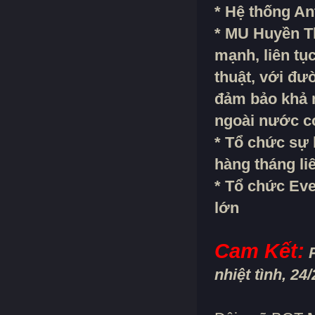
* Hệ thống An
* MU Huyền T
mạnh, liên t
thuật, với đư
đảm bảo khả n
ngoài nước có
* Tổ chức sự 
hàng tháng li
* Tổ chức Eve
lớn
Cam Kết:
P
nhiệt tình, 2