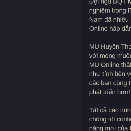
Đội ngũ BQT
M
nghiệm trong l
Nam đã nhiều 
Online hấp dẫn
MU Huyền Thoạ
với mong muốn
MU Online thật
như tính bền 
các bạn cùng 
phát triển hơn!
Tất cả các tín
chúng tôi confi
năng mới của