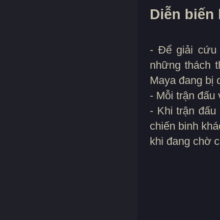
Diễn biến
- Để giải cứu
những thách t
Maya đang bị q
- Mỗi trận đấu
- Khi trận đấ
chiến binh khá
khi đang chờ c