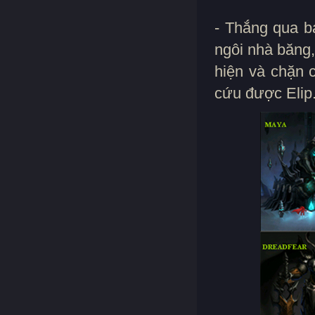
- Thắng qua b
ngôi nhà băng
hiện và chặn 
cứu được Elip