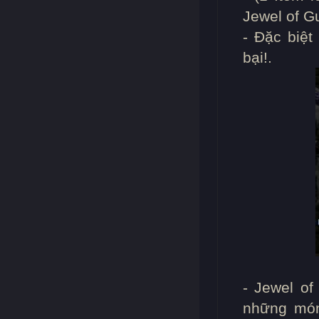
Jewel of G
- Đặc biệt
bại!.
- Jewel o
những món