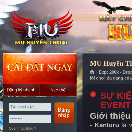
MU Huyền Tho
› Exp: 200x - Dro
lối chơi đa dạng củ
SỰ KI
EVENT
Giới thiệu
-
Kanturu
là v
Quên mật khẩu ?