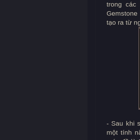
trong các
Gemstone c
tạo ra từ n
- Sau khi 
một tính n