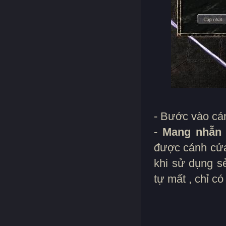
- Bước vào cá
-
Mang nhẫn 
được cánh cửa 
khi sử dụng s
tự mất , chỉ c