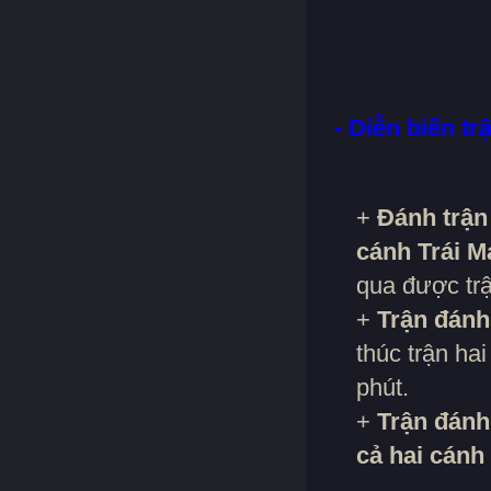
- Diễn biến tr
+
Đánh trận
cánh Trái M
qua được trận
+
Trận đánh
thúc trận ha
phút.
+
Trận đánh
cả hai cánh