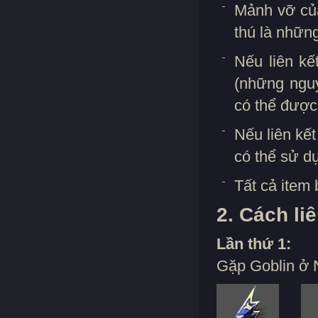
Mảnh vỡ củ
thú là những
Nếu liên k
(những nguy
có thể được 
Nếu liên kế
có thể sử dụ
Tất cả item 
2. Cách liê
Lần thứ 1:
Gặp Goblin ở N