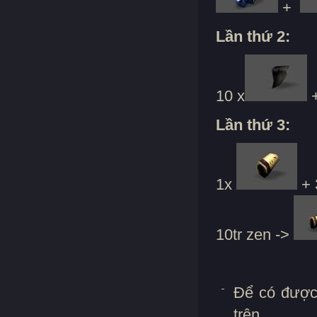
+
Lần thứ 2:
10 x
+
Lần thứ 3:
1x
+ 
10tr zen ->
Để có được 
trên.