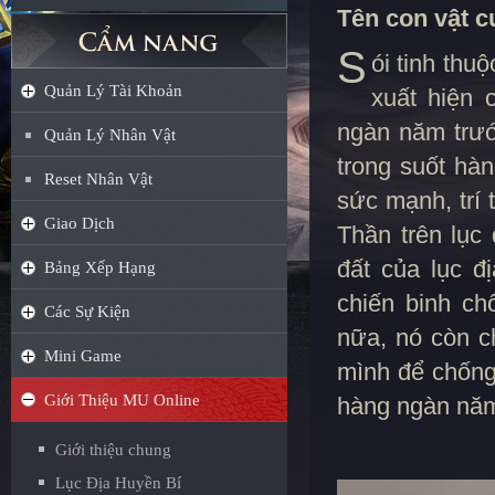
Tên con vật c
S
ói tinh thu
Quản Lý Tài Khoản
xuất hiện 
ngàn năm trướ
Quản Lý Nhân Vật
trong suốt hà
Reset Nhân Vật
sức mạnh, trí 
Giao Dịch
Thần trên lục
đất của lục đ
Bảng Xếp Hạng
chiến binh ch
Các Sự Kiện
nữa, nó còn c
Mini Game
mình để chống
Giới Thiệu MU Online
hàng ngàn năm
Giới thiệu chung
Lục Địa Huyền Bí