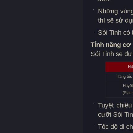
Những vùng
thì sẽ sử d
Sói Tinh có 
TÍnh năng cơ 
Sói Tinh sẽ đư
Hi
Tăng tốc
Huyết
(Plas
Tuyệt chiê
cưỡi Sói Ti
Tốc độ di c