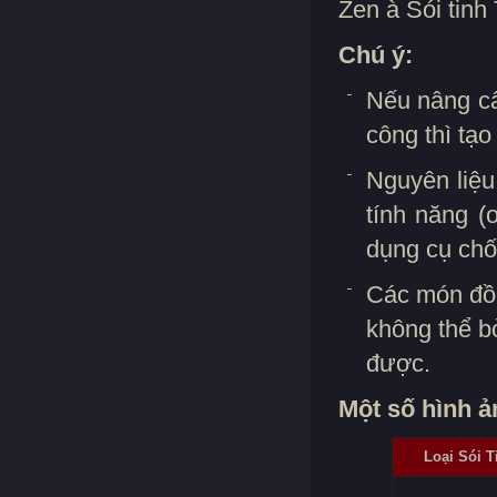
Zen à Sói tinh
Chú ý:
Nếu nâng cấ
công thì tạ
Nguyên liệu
tính năng (
dụng cụ chố
Các món đồ 
không thể b
được.
Một số hình ả
Loại Sói T