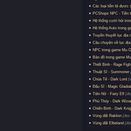
Các loại tiền tệ được
PCShops NPC - Tiền 
Hệ thống cưới hỏi tro
Hệ thống Auto trong 
Truyền thuyết lục địa
Câu chuyện về lục địa
NPC trong game Mu O
Bản đồ trong game Mu
Thiết Binh - Rage Figh
Thuật Sĩ - Summoner
Chúa Tể - Dark Lord
[
Đấu Sĩ - Magic Gladia
Tiên Nữ - Fairy Elf
[đọ
Phù Thủy - Dark Wiza
Chiến Binh - Dark Kni
Vùng đất Raklion
[đọc
Vùng đất Elbeland
[đọ