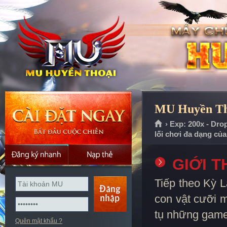
MU Huyền Tho
› Exp: 200x - Dro
lối chơi đa dạng củ
GIỚI T
Tiếp theo Kỳ L
con vật cưỡi 
tụ những game 
Quên mật khẩu ?