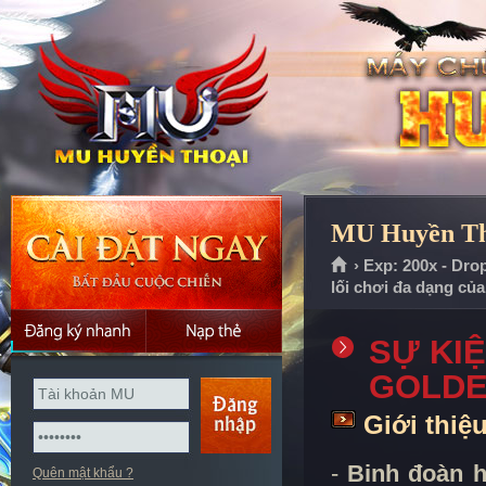
MU Huyền Tho
› Exp: 200x - Dro
lối chơi đa dạng củ
SỰ KIỆ
GOLDE
Giới thiệ
-
Binh đoàn 
Quên mật khẩu ?