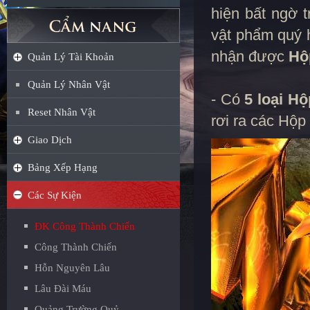
hiện bất ngờ t
vật phẩm quý h
nhận được
Hộ
Quản Lý Tài Khoản
Quản Lý Nhân Vật
- Có
5 loại H
Reset Nhân Vật
rơi ra các Hộ
Giao Dịch
Bảng Xếp Hạng
Các Sự Kiện
ĐK Công Thành Chiến
Công Thành Chiến
Hỗn Nguyên Lâu
Lâu Đài Máu
Quảng Trường Quỷ