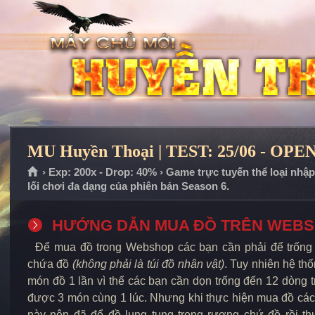
MU Huyền Thoại | TEST: 25/06 - OPEN
› Exp: 200x - Drop: 40% › Game trực tuyến thể loại nhậ
lối chơi đa dạng của phiên bản Season 6.
HƯỚNG DẪN MUA ĐỒ TRÊN WEB
Để mua đồ trong Webshop các bạn cần phải để trống í
chứa đồ
(không phải là túi đồ nhân vật)
. Tuy nhiên hệ th
món đồ 1 lần vì thế các bạn cần dọn trống đến 12 dòng 
được 3 món cùng 1 lúc. Nhưng khi thực hiện mua đồ các
này nên đã để đồ lung tung trong rương chứ đồ rồi t