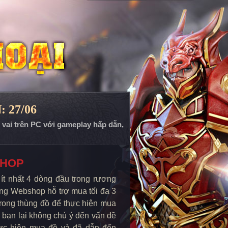
: 27/06
p vai trên PC với gameplay hấp dẫn,
SHOP
t nhất 4 dòng đầu trong rương
ống Webshop hỗ trợ mua tối đa 3
trong thùng đồ để thực hiện mua
 bạn lại không chú ý đến vấn đề
hực hiện mua đồ và đã dẫn đến