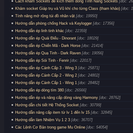
Cách khảm Sockets để kích thêm dòng Tính Năng Sockets
[đọc: 2
Khảm socket Giáp trụ và Vũ khí cho từng Class (tham khảo)
[đọc: 
Tính năng mở rộng túi đồ nhân vật
[đọc: 19950]
Hướng dẫn phòng chống Hack và Keylogger
[đọc: 17356]
Hướng dẫn ép linh tinh khác
[đọc: 22359]
Hướng dẫn ép Quái Điểu - Dinorant
[đọc: 18029]
Hướng dẫn ép Chiến Mã - Dark Horse
[đọc: 21414]
Hướng dẫn ép Quạ Tinh - Dark Raven
[đọc: 19056]
Hướng dẫn ép Sói Tinh - Fenrir
[đọc: 22017]
Hướng dẫn ép Cánh Cấp 3 - Wing 3
[đọc: 25871]
Hướng dẫn ép Cánh Cấp 2 - Wing 2
[đọc: 24802]
Hướng dẫn ép Cánh Cấp 1 - Wing 1
[đọc: 28482]
Hướng dẫn ép dòng tím 380
[đọc: 26566]
Hướng dẫn ép và nâng cấp dòng vàng Harmony
[đọc: 28762]
Hướng dẫn chi tiết Hệ Thống Socket
[đọc: 30799]
Hướng dẫn nâng cấp item từ lv 1 đến lv 15
[đọc: 32845]
Hướng dẫn làm Nhiệm Vụ 1 2 3
[đọc: 36707]
Các Lệnh Cơ Bản trong game Mu Online
[đọc: 54054]