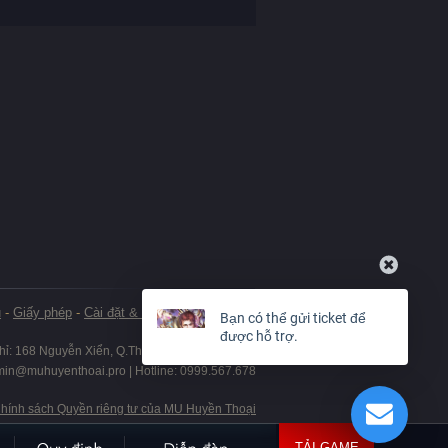
u
-
Giấy phép
-
Cài đặt & Gỡ bỏ
-
Thanh toán
Bạn có thể gửi ticket để
được hỗ trợ.
chỉ: 168 Nguyễn Xiển, Q.Thanh Xuân, Tp.Hà Nội
min@muhuyenthoai.pro | Hotline: 0999.567.678
Chính sách Quyền riêng tư của MU Huyền Thoại
TẢI GAME