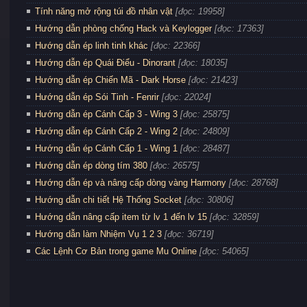
Tính năng mở rộng túi đồ nhân vật
[đọc: 19958]
Hướng dẫn phòng chống Hack và Keylogger
[đọc: 17363]
Hướng dẫn ép linh tinh khác
[đọc: 22366]
Hướng dẫn ép Quái Điểu - Dinorant
[đọc: 18035]
Hướng dẫn ép Chiến Mã - Dark Horse
[đọc: 21423]
Hướng dẫn ép Sói Tinh - Fenrir
[đọc: 22024]
Hướng dẫn ép Cánh Cấp 3 - Wing 3
[đọc: 25875]
Hướng dẫn ép Cánh Cấp 2 - Wing 2
[đọc: 24809]
Hướng dẫn ép Cánh Cấp 1 - Wing 1
[đọc: 28487]
Hướng dẫn ép dòng tím 380
[đọc: 26575]
Hướng dẫn ép và nâng cấp dòng vàng Harmony
[đọc: 28768]
Hướng dẫn chi tiết Hệ Thống Socket
[đọc: 30806]
Hướng dẫn nâng cấp item từ lv 1 đến lv 15
[đọc: 32859]
Hướng dẫn làm Nhiệm Vụ 1 2 3
[đọc: 36719]
Các Lệnh Cơ Bản trong game Mu Online
[đọc: 54065]