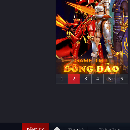
1
2
3
4
5
6
ĐĂNG KÝ