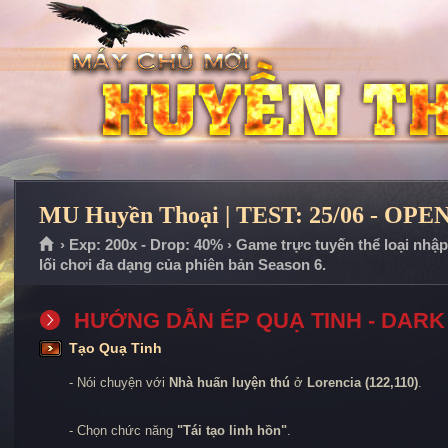
MU Huyền Thoại | TEST: 25/06 - OPEN
› Exp: 200x - Drop: 40% › Game trực tuyến thể loại nhậ
lối chơi đa dạng của phiên bản Season 6.
HƯỚNG DẪN ÉP QUẠ TINH - DARK
Tạo Quạ Tinh
- Nói chuyện với
Nhà huấn luyện thú
ở
Lorencia (122,110)
.
- Chọn chức năng
"Tái tạo linh hồn"
.