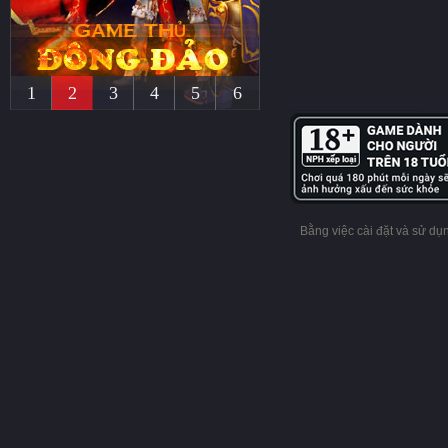
1
2
3
4
5
6
Bằng việc cài đặt và sử d