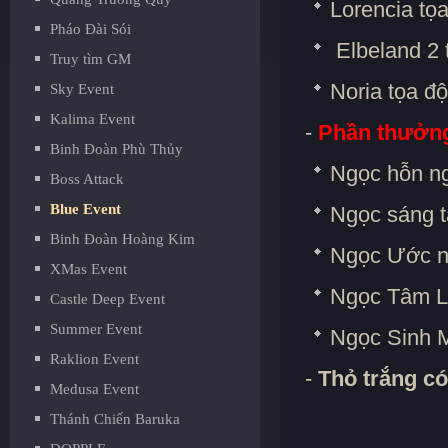
Lorencia tọ
Pháo Đài Sói
Elbeland 2 
Truy tìm GM
Noria tọa độ
Sky Event
Kalima Event
-
Phần thưởn
Binh Đoàn Phù Thủy
Ngọc hỗn ng
Boss Attack
Blue Event
Ngọc sáng t
Binh Đoàn Hoàng Kim
Ngọc Ước ng
XMas Event
Ngọc Tâm Li
Castle Deep Event
Summer Event
Ngọc Sinh M
Raklion Event
-
Thỏ trắng c
Medusa Event
Thánh Chiến Baruka