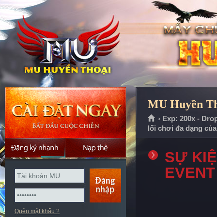
MU Huyền Tho
› Exp: 200x - Dro
lối chơi đa dạng củ
SỰ KI
EVENT
Quên mật khẩu ?