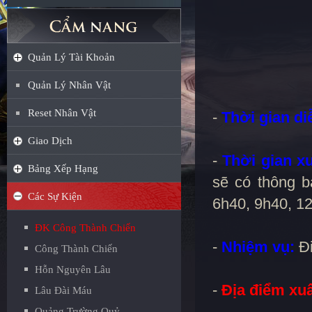
Quản Lý Tài Khoản
Quản Lý Nhân Vật
Reset Nhân Vật
-
Thời gian di
Giao Dịch
-
Thời gian xu
Bảng Xếp Hạng
sẽ có thông b
Các Sự Kiện
6h40, 9h40, 1
ĐK Công Thành Chiến
-
Nhiệm vụ:
Đi
Công Thành Chiến
Hỗn Nguyên Lâu
-
Địa điểm xuấ
Lâu Đài Máu
Quảng Trường Quỷ