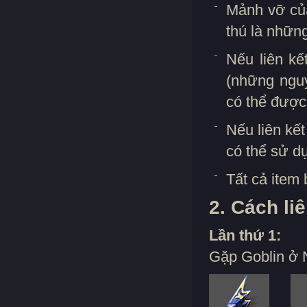
Mảnh vỡ củ
thú là những
Nếu liên k
(những nguy
có thể được 
Nếu liên kế
có thể sử dụ
Tất cả item 
2. Cách liê
Lần thứ 1:
Gặp Goblin ở N