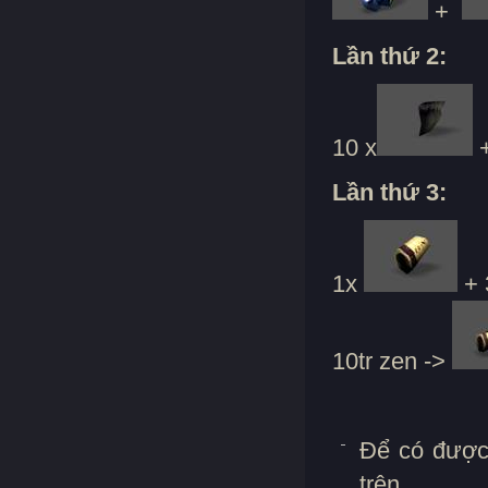
+
Lần thứ 2:
10 x
+
Lần thứ 3:
1x
+ 
10tr zen ->
Để có được 
trên.