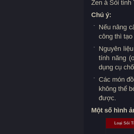
Zen à Sói tinh
Chú ý:
Nếu nâng cấ
công thì tạ
Nguyên liệu
tính năng (
dụng cụ chố
Các món đồ 
không thể b
được.
Một số hình ả
Loại Sói T