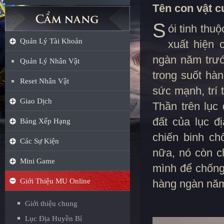
Tên con vật c
S
ói tinh thu
Quản Lý Tài Khoản
xuất hiện 
ngàn năm trướ
Quản Lý Nhân Vật
trong suốt hà
Reset Nhân Vật
sức mạnh, trí 
Giao Dịch
Thần trên lục
đất của lục đ
Bảng Xếp Hạng
chiến binh ch
Các Sự Kiện
nữa, nó còn c
Mini Game
mình để chống
Giới Thiệu MU Online
hàng ngàn năm
Giới thiệu chung
Lục Địa Huyền Bí