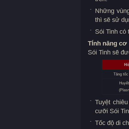
Những vùng
thì sẽ sử d
Sói Tinh có 
TÍnh năng cơ 
Sói Tinh sẽ đư
Hi
Tăng tốc
Huyết
(Plas
Tuyệt chiê
cưỡi Sói Ti
Tốc độ di c