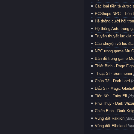
Các loại tiền tệ được
PCShops NPC - Tiền 
Hệ thống cưới hỏi tro
Hệ thống Auto trong 
Truyền thuyết lục địa
Câu chuyện về lục địa
NPC trong game Mu O
Bản đồ trong game Mu
Thiết Binh - Rage Figh
Thuật Sĩ - Summoner
Chúa Tể - Dark Lord
[
Đấu Sĩ - Magic Gladia
Tiên Nữ - Fairy Elf
[đọ
Phù Thủy - Dark Wiza
Chiến Binh - Dark Kni
Vùng đất Raklion
[đọc
Vùng đất Elbeland
[đọ