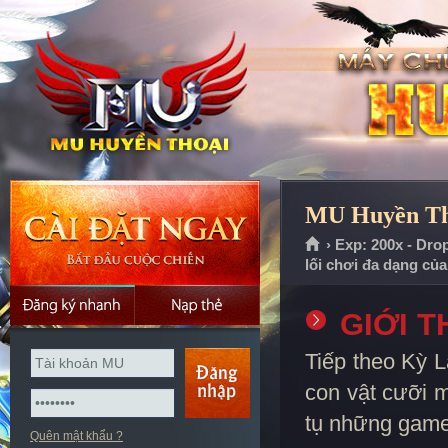
MU Huyền Tho
› Exp: 200x - Dro
lối chơi đa dạng củ
GIỚI T
Tiếp theo Kỳ L
con vật cưỡi 
tụ những game 
Quên mật khẩu ?