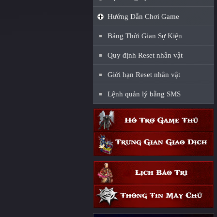
Hướng Dẫn Chơi Game
Bảng Thời Gian Sự Kiện
Quy định Reset nhân vật
Giới hạn Reset nhân vật
Lệnh quản lý bằng SMS