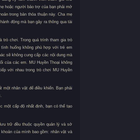
 mẹ hoặc người bảo trợ của bạn phải mở
hoản trong bản thỏa thuận này. Cha mẹ
 hành động mà bạn gây ra thông qua tài
trò chơi. Trong quá trình tham gia trò
 tình huống không phù hợp với trẻ em
hác sẽ không cung cấp các nội dung mà
tuổi của các em. MU Huyền Thoại không
 tiếp với nhau trong trò chơi MU Huyền
ất một nhân vật để điều khiển. Bạn phải
.
c một cấp độ nhất định, bạn có thể tạo
lưu trữ đều thuộc quyền quản lý và sở
i khoản của mình bao gồm: nhân vật và