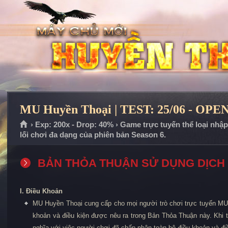
MU Huyền Thoại | TEST: 25/06 - OPEN
› Exp: 200x - Drop: 40% › Game trực tuyến thể loại nhậ
lối chơi đa dạng của phiên bản Season 6.
BẢN THỎA THUẬN SỬ DỤNG DỊCH
I. Điều Khoản
MU Huyền Thoại cung cấp cho mọi người trò chơi trực tuyến MU 
khoản và điều kiện được nêu ra trong Bản Thỏa Thuận này. Khi 
nghĩa với việc người chơi đã chấp nhận toàn bộ điều khoản và đi