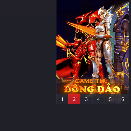
1
2
3
4
5
6