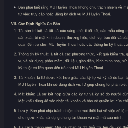
Bạn phải biết rằng MU Huyền Thoại không chịu trách nhiệm về mặt
từ việc truy cập hoặc đăng ký dịch vụ MU Huyền Thoại.
VII. Các Định Nghĩa Cơ Bản
Tài sản trí tuệ: là tất cả các sáng chế, thiết kế, các mẫu công
sản xuất, bí mật kinh doanh, thương hiệu, dịch vụ, trao đổi và bất
quan đến trò chơi MU Huyền Thoại hoặc các thông tin kỹ thuật c
Thông tin kỹ thuật là tất cả các phương thức, kết quả kiểm tra, qu
vụ và sử dụng, phần mềm, dữ liệu, giao diện, hình minh hoạ, xử l
kỹ thuật có liên quan đến trò chơi MU Huyền Thoại.
Tài khoản: là ID được kết hợp giữa các ký tự và ký số do bạn t
MU Huyền Thoại khi sử dụng dịch vụ. ID giúp chúng tôi phân biệ
Mật khẩu: Là sự kết hợp giữa các ký tự và ký số do người dùng
Mật khẩu dùng để xác nhận tài khoản và bảo vệ quyền lợi của ch
Lưu ý: Bạn phải chịu trách nhiệm cho mọi thiệt hại về việc để lộ
cho người khác sử dụng chung tài khoản và mật mã của mình.
Tư cách thành viên: Mọi cá nhân từ 13 tuổi trở lên đều có t