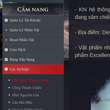
- Khi hệ thốn
đang xâm chiếm
Quản Lý Tài Khoản
Quản Lý Nhân Vật
- Địa điểm: De
Reset Nhân Vật
- Vật phẩm n
Giao Dịch
phẩm Excellent
Bảng Xếp Hạng
Các Sự Kiện
ĐK Công Thành Chiến
Công Thành Chiến
Hỗn Nguyên Lâu
Lâu Đài Máu
Quảng Trường Quỷ