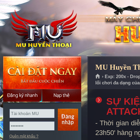
MU Huyền Tho
› Exp: 200x - Dro
lối chơi đa dạng củ
SỰ KI
ATTAC
- Thời gian diễ
23h50' hàng n
Quên mật khẩu ?