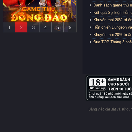
Danh sách game thủ n
Kết quả Sự kiện Hỗn 
Khuyến mại 20% tri ân
1
2
3
4
5
6
Hỗn chiến Dungeon và
Khuyến mại 20% tri ân
Đua TOP Tháng 3 nhậ
Bằng việc cài đặt và sử d