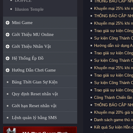
DOPPLE
THÔNG BÁO CẬP NHẬT
Khuyến mại 25% khi n
Iilusion Temple
THÔNG BÁO CẬP NHẬT
Mini Game
Khuyến mại 25% khi n
Trao giải sự kiện Côn
Giới Thiệu MU Online
Sự kiện Công Thành C
Hướng dẫn sử dụng Au
Giới Thiệu Nhân Vật
Trao giải sự kiện Côn
Hệ Thống Ép Đồ
Sự kiện Công Thành C
Khuyến mại 25% khi n
Hướng Dẫn Chơi Game
Trao giải sự kiện Côn
Bảng Thời Gian Sự Kiện
Sự kiện Công Thành C
Trao giải sự kiện Côn
Quy định Reset nhân vật
Công Thành Chiến lần 
THÔNG BÁO CẬP NHẬT
Giới hạn Reset nhân vật
Khuyến mại 20% giá trị
Lệnh quản lý bằng SMS
Danh sách game thủ n
Kết quả Sự kiện Hỗn 