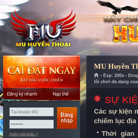
MU Huyền Tho
› Exp: 200x - Dro
lối chơi đa dạng củ
SỰ KI
Các sự kiện 
chiếm lục địa
Thời gian 
Quên mật khẩu ?