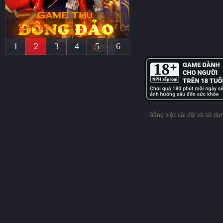
1
2
3
4
5
6
Bằng việc cài đặt và sử d