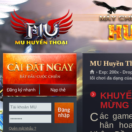
MU Huyền Tho
› Exp: 200x - Dro
lối chơi đa dạng củ
KHUYẾN
MỪNG 
C
ác game
hân hoa
Quên mật khẩu ?