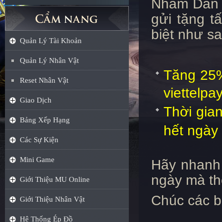
Nhâm Dần
gửi tặng t
biệt như s
Quản Lý Tài Khoản
Quản Lý Nhân Vật
Tăng 25%
Reset Nhân Vật
viettelpay
Giao Dịch
Thời gia
Bảng Xếp Hạng
hết ngày
Các Sự Kiện
Mini Game
Hãy nhanh t
ngày mà th
Giới Thiệu MU Online
Chúc các b
Giới Thiệu Nhân Vật
Hệ Thống Ép Đồ