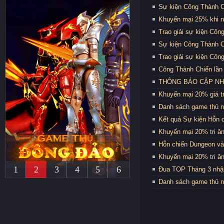
Sự kiện Công Thành C
Khuyến mại 25% khi n
Trao giải sự kiện Côn
Sự kiện Công Thành C
Trao giải sự kiện Côn
Công Thành Chiến lần 
THÔNG BÁO CẬP NHẬT
Khuyến mại 20% giá trị
Danh sách game thủ n
Kết quả Sự kiện Hỗn 
Khuyến mại 20% tri ân
Hỗn chiến Dungeon và
Khuyến mại 20% tri ân
1
2
3
4
5
6
Đua TOP Tháng 3 nhậ
Danh sách game thủ n