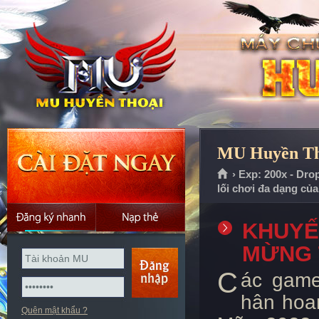
MU Huyền Tho
› Exp: 200x - Dro
lối chơi đa dạng củ
KHUYẾN
MỪNG 
C
ác game
hân hoan
Quên mật khẩu ?