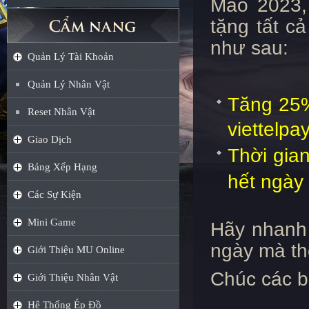
Mão 2023
tặng tất cả
như sau
:
Quản Lý Tài Khoản
Quản Lý Nhân Vật
Tăng 25%
Reset Nhân Vật
viettelpay
Giao Dịch
Thời gia
Bảng Xếp Hạng
hết ngày
Các Sự Kiện
Mini Game
Hãy nhanh t
ngày mà th
Giới Thiệu MU Online
Chúc các b
Giới Thiệu Nhân Vật
Hệ Thống Ép Đồ