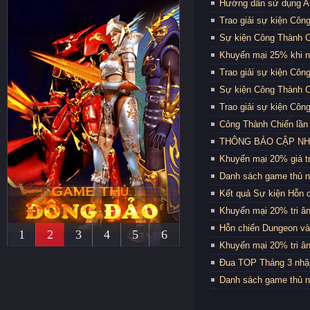
Hướng dẫn sử dụng Au
Trao giải sự kiện Côn
Sự kiện Công Thành C
Khuyến mại 25% khi n
Trao giải sự kiện Côn
Sự kiện Công Thành C
Trao giải sự kiện Côn
Công Thành Chiến lần 
THÔNG BÁO CẬP NHẬT
Khuyến mại 20% giá trị
Danh sách game thủ n
Kết quả Sự kiện Hỗn 
Khuyến mại 20% tri ân
Hỗn chiến Dungeon và
1
2
3
4
5
6
Khuyến mại 20% tri ân
Đua TOP Tháng 3 nhậ
Danh sách game thủ n